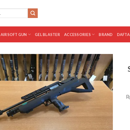
AIRSOFT GUN
GEL BLASTER
ACCESSORIES
BRAND
DAFTA
Add to
wishlist
R