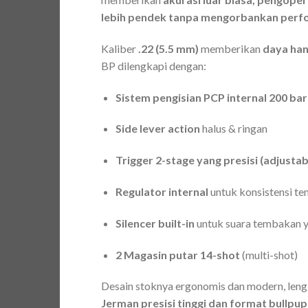
lebih pendek tanpa mengorbankan perf
Kaliber
.22 (5.5 mm)
memberikan
daya ha
BP dilengkapi dengan:
Sistem pengisian PCP internal 200 bar
Side lever action
halus & ringan
Trigger 2-stage yang presisi (adjustab
Regulator internal
untuk konsistensi t
Silencer built-in
untuk suara tembakan 
2 Magasin putar 14-shot
(multi-shot)
Desain stoknya ergonomis dan modern, len
Jerman presisi tinggi dan format bullpup