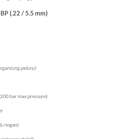
BP (.22 / 5.5 mm)
ergantung peluru)
 (200 bar max pressure)
er
& ringan)
k tekanan stabil)