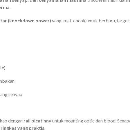
orma
.
ntar (knockdown power)
yang kuat, cocok untuk berburu, target
le)
embakan
yang senyap
gkap dengan
rail picatinny
untuk mounting optic dan bipod. Senapa
 ringkas yang praktis
.