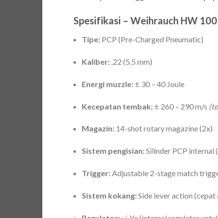
Spesifikasi – Weihrauch HW 100 
Tipe:
PCP (Pre-Charged Pneumatic)
Kaliber:
.22 (5.5 mm)
Energi muzzle:
± 30 – 40 Joule
Kecepatan tembak:
± 260 – 290 m/s
(t
Magazin:
14-shot rotary magazine (2x)
Sistem pengisian:
Silinder PCP internal
Trigger:
Adjustable 2-stage match trigg
Sistem kokang:
Side lever action (cepat 
Regulator:
✅ Ya (internal regulator untu