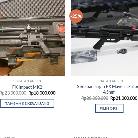
-25%
Add to
Add
wishlist
wishl
SENAPAN ANGIN
SENAPAN ANGIN
Senapan angin FX Maveric kalib
FX Impact MK2
4,5mm
Harga
Harga
Rp
23.000.000
Rp
18.000.000
aslinya
saat
Harga
Rp
28.000.000
Rp
21.000.000
adalah:
ini
aslinya
TAMBAH KE KERANJANG
Rp23.000.000.
adalah:
adalah:
PILIH OPSI
.
Rp18.000.000.
Rp28.000.000.
Produk
ini
memiliki
beberapa