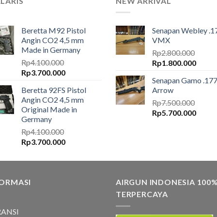
LARIS
NEW ARRIVAL
varian.
Pilihan
Beretta M92 Pistol
Senapan Webley .1
ini
Angin CO2 4,5 mm
VMX
dapat
Made in Germany
Rp
2.800.000
diambil
Rp
4.100.000
Harga
Harga
Rp
1.800.000
di
Harga
Harga
Rp
3.700.000
aslinya
saat
halaman
Senapan Gamo .17
aslinya
saat
adalah:
ini
produk
Beretta 92FS Pistol
Arrow
adalah:
ini
Rp2.800.000.
adalah
Angin CO2 4,5 mm
Rp4.100.000.
adalah:
Rp
7.500.000
Rp1.8
Original Made in
Harga
Harga
Rp3.700.000.
Rp
5.700.000
Germany
aslinya
saat
Rp
4.100.000
adalah:
ini
Harga
Harga
Rp
3.700.000
Rp7.500.000.
adalah
aslinya
saat
Rp5.7
adalah:
ini
Rp4.100.000.
adalah:
FORMASI
Rp3.700.000.
AIRGUN INDONESIA 100
TERPERCAYA
ANSI