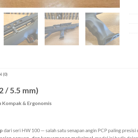
 (0)
 / 5.5 mm)
ain Kompak & Ergonomis
up
dari seri HW 100 — salah satu senapan angin PCP paling presisi 
erasian senyap, dan kenyamanan maksimal
, model ini hadir dal