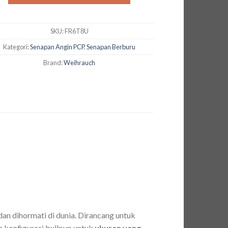
SKU:
FR6T8U
Kategori:
Senapan Angin PCP
,
Senapan Berburu
Brand:
Weihrauch
dan dihormati di dunia. Dirancang untuk
am konfigurasi bullpup untuk
ukuran yang