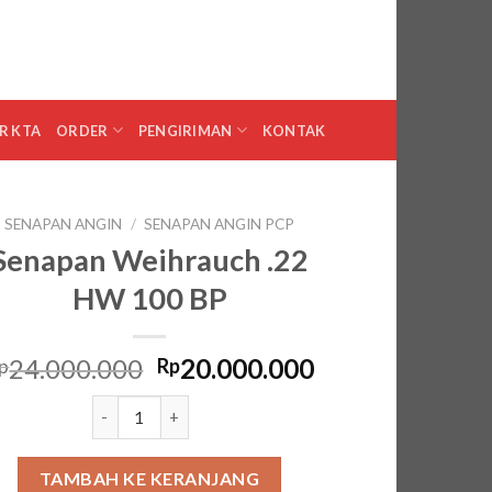
0
MASUK
KERANJANG /
RP
0
R KTA
ORDER
PENGIRIMAN
KONTAK
SENAPAN ANGIN
/
SENAPAN ANGIN PCP
Senapan Weihrauch .22
HW 100 BP
Harga
Harga
24.000.000
20.000.000
p
Rp
aslinya
saat
Kuantitas Senapan Weihrauch .22 HW 100 BP
adalah:
ini
Rp24.000.000.
adalah:
Rp20.000.000.
TAMBAH KE KERANJANG