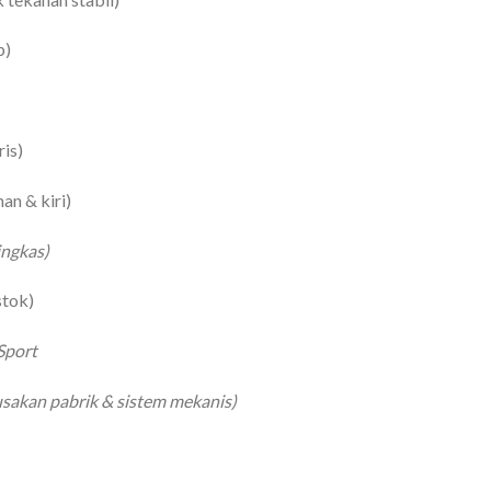
p)
ris)
an & kiri)
ingkas)
stok)
Sport
usakan pabrik & sistem mekanis)