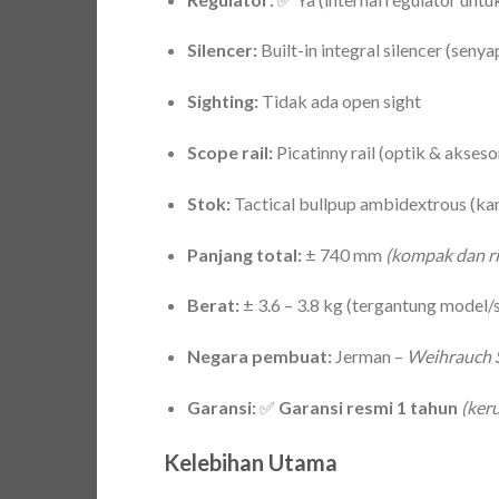
Silencer:
Built-in integral silencer (senya
Sighting:
Tidak ada open sight
Scope rail:
Picatinny rail (optik & akseso
Stok:
Tactical bullpup ambidextrous (kan
Panjang total:
± 740 mm
(kompak dan r
Berat:
± 3.6 – 3.8 kg (tergantung model/
Negara pembuat:
Jerman –
Weihrauch 
Garansi:
✅
Garansi resmi 1 tahun
(ker
Kelebihan Utama