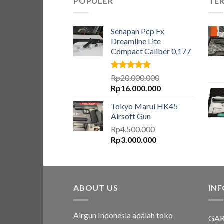
POPULER
TER
Senapan Pcp Fx
Dreamline Lite
Compact Caliber 0,177
Dinilai
5.00
Rp
20.000.000
dari 5
Harga
Harga
Rp
16.000.000
aslinya
saat
Tokyo Marui HK45
adalah:
ini
Airsoft Gun
Rp20.000.000.
adalah:
Rp
4.500.000
Rp16.000.000.
Harga
Harga
Rp
3.000.000
aslinya
saat
adalah:
ini
Rp4.500.000.
adalah:
Rp3.000.000.
ABOUT US
IN
Airgun Indonesia adalah toko
GAR