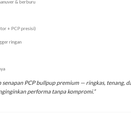
anuver & berburu
tor + PCP presisi)
igger ringan
aya
enapan PCP bullpup premium — ringkas, tenang, dan 
nginginkan performa tanpa kompromi.”