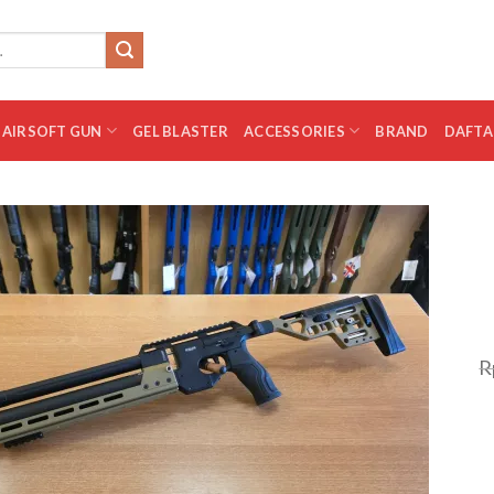
AIRSOFT GUN
GEL BLASTER
ACCESSORIES
BRAND
DAFTA
Add to
wishlist
R