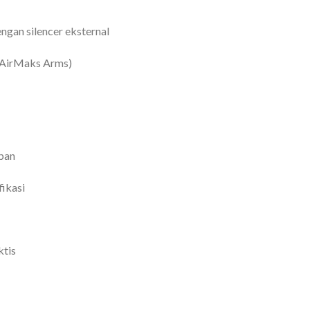
ngan silencer eksternal
(AirMaks Arms)
pan
fikasi
ktis