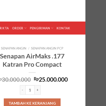
0
MASUK
KERANJANG /
RP
0
R KTA
ORDER
PENGIRIMAN
KONTAK
SENAPAN ANGIN
/
SENAPAN ANGIN PCP
Senapan AirMaks .177
Katran Pro Compact
Harga
Harga
30.000.000
25.000.000
p
Rp
aslinya
saat
Kuantitas Senapan AirMaks .177 Katran Pro Compact
adalah:
ini
Rp30.000.000.
adalah:
Rp25.000.000.
TAMBAH KE KERANJANG