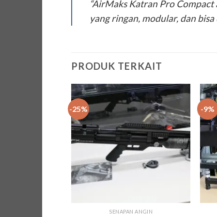
“AirMaks Katran Pro Compact 
yang ringan, modular, dan bisa 
PRODUK TERKAIT
-25%
-9%
Add to
wishlist
SENAPAN ANGIN