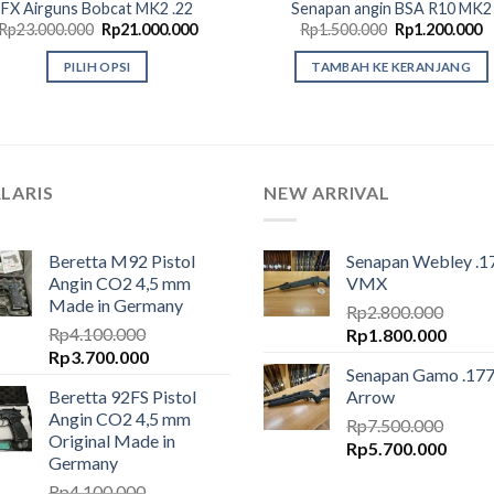
FX Airguns Bobcat MK2 .22
Senapan angin BSA R10 MK2
Harga
Harga
Harga
H
Rp
23.000.000
Rp
21.000.000
Rp
1.500.000
Rp
1.200.000
aslinya
saat
aslinya
s
adalah:
ini
adalah:
in
PILIH OPSI
TAMBAH KE KERANJANG
Rp23.000.000.
adalah:
Rp1.500.000.
a
Rp21.000.000.
R
Produk
.
ini
memiliki
beberapa
LARIS
NEW ARRIVAL
varian.
Pilihan
ini
Beretta M92 Pistol
Senapan Webley .1
dapat
Angin CO2 4,5 mm
VMX
diambil
Made in Germany
Rp
2.800.000
di
Rp
4.100.000
Harga
Harga
Rp
1.800.000
halaman
Harga
Harga
Rp
3.700.000
aslinya
saat
Senapan Gamo .17
produk
aslinya
saat
adalah:
ini
Beretta 92FS Pistol
Arrow
adalah:
ini
Rp2.800.000.
adalah
Angin CO2 4,5 mm
Rp4.100.000.
adalah:
Rp
7.500.000
Rp1.8
Original Made in
Harga
Harga
Rp3.700.000.
Rp
5.700.000
Germany
aslinya
saat
Rp
4.100.000
adalah:
ini