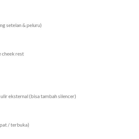
ng setelan & peluru)
 cheek rest
lir eksternal (bisa tambah silencer)
pat / terbuka)