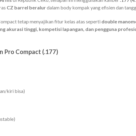
aras
CZ barrel beralur
dalam body kompak yang efisien dan tangg
ompact tetap menyajikan fitur kelas atas seperti
double manom
ing akurasi tinggi, kompetisi lapangan, dan pengguna profes
an Pro Compact (.177)
n/kiri bisa)
ustable)