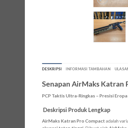
DESKRIPSI
INFORMASI TAMBAHAN
ULASAN
Senapan AirMaks Katran 
PCP Taktis Ultra-Ringkas – Presisi Ero
Deskripsi Produk Lengkap
AirMaks Katran Pro Compact
adalah varia
akurasi tetap tinggi
. Dibuat oleh
AirMaks