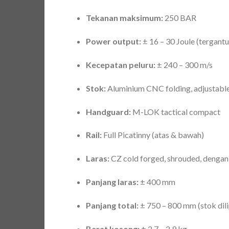
Tekanan maksimum:
250 BAR
Power output:
± 16 – 30 Joule (tergantu
Kecepatan peluru:
± 240 – 300 m/s
Stok:
Aluminium CNC folding, adjustable
Handguard:
M-LOK tactical compact
Rail:
Full Picatinny (atas & bawah)
Laras:
CZ cold forged, shrouded, dengan u
Panjang laras:
± 400 mm
Panjang total:
± 750 – 800 mm (stok dili
Berat kosong:
± 2.7 – 2.9 kg