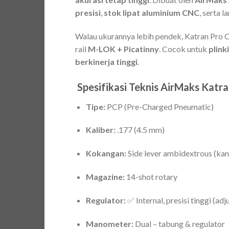
presisi
,
stok lipat aluminium CNC
, serta l
Walau ukurannya lebih pendek, Katran Pro C
rail
M-LOK + Picatinny
. Cocok untuk
plink
berkinerja tinggi
.
Spesifikasi Teknis AirMaks Katr
Tipe:
PCP (Pre-Charged Pneumatic)
Kaliber:
.177 (4.5 mm)
Kokangan:
Side lever ambidextrous (kana
Magazine:
14-shot rotary
Regulator:
✅ Internal, presisi tinggi (adj
Manometer:
Dual – tabung & regulator