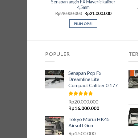
Senapan angin FX Maveric kaliber
4,5mm
Harga
Harga
Rp
28.000.000
Rp
21.000.000
aslinya
saat
adalah:
ini
PILIH OPSI
Rp28.000.000.
adalah:
Rp21.000.000
Produk
ini
memiliki
beberapa
POPULER
TER
varian.
Pilihan
Senapan Pcp Fx
ini
Dreamline Lite
dapat
Compact Caliber 0,177
diambil
di
Dinilai
5.00
Rp
20.000.000
halaman
dari 5
Harga
Harga
Rp
16.000.000
produk
aslinya
saat
Tokyo Marui HK45
adalah:
ini
Airsoft Gun
Rp20.000.000.
adalah:
Rp
4.500.000
Rp16.000.000.