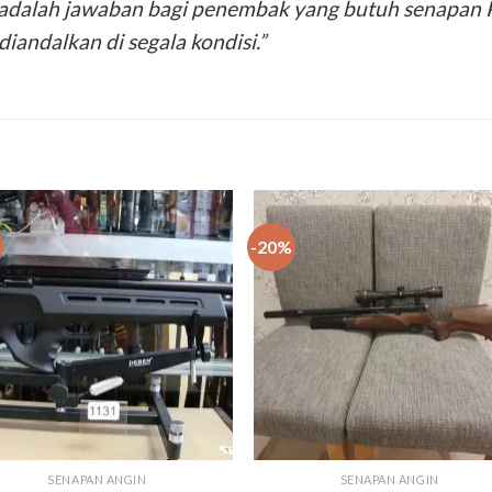
adalah jawaban bagi penembak yang butuh senapan PC
diandalkan di segala kondisi.”
-20%
Add to
Add
wishlist
wishl
SENAPAN ANGIN
SENAPAN ANGIN