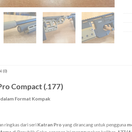
 (0)
Pro Compact (.177)
pa dalam Format Kompak
n ringkas dari seri
Katran Pro
yang dirancang untuk pengguna
mo
 Arms
di Republik Ceko, senapan ini menggunakan kaliber
.177 (4