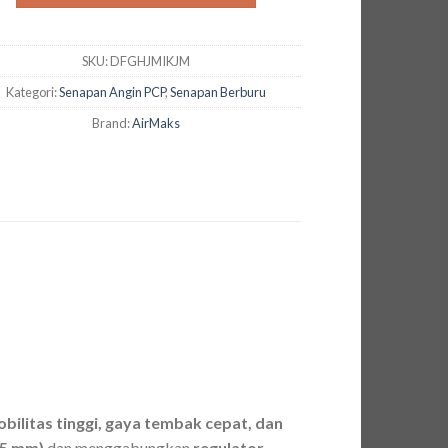
SKU:
DFGHJMIKJM
Kategori:
Senapan Angin PCP
,
Senapan Berburu
Brand:
AirMaks
bilitas tinggi, gaya tembak cepat, dan
.5 mm)
dan menggabungkan
regulator