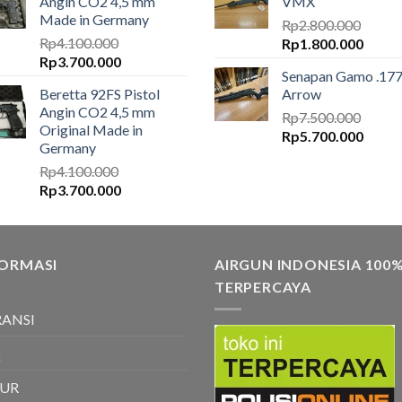
Angin CO2 4,5 mm
VMX
Made in Germany
Rp
2.800.000
Rp
4.100.000
Harga
Harga
Rp
1.800.000
Harga
Harga
Rp
3.700.000
aslinya
saat
Senapan Gamo .17
aslinya
saat
adalah:
ini
Beretta 92FS Pistol
Arrow
adalah:
ini
Rp2.800.000.
adalah
Angin CO2 4,5 mm
Rp4.100.000.
adalah:
Rp
7.500.000
Rp1.8
Original Made in
Harga
Harga
Rp3.700.000.
Rp
5.700.000
Germany
aslinya
saat
Rp
4.100.000
adalah:
ini
Harga
Harga
Rp
3.700.000
Rp7.500.000.
adalah
aslinya
saat
Rp5.7
adalah:
ini
Rp4.100.000.
adalah:
FORMASI
Rp3.700.000.
AIRGUN INDONESIA 100
TERPERCAYA
ANSI
Q
TUR