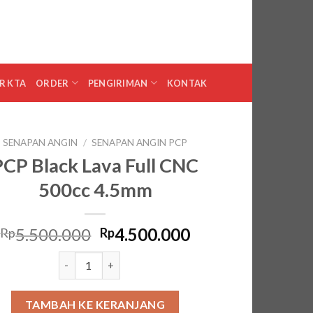
0
MASUK
KERANJANG /
RP
0
R KTA
ORDER
PENGIRIMAN
KONTAK
SENAPAN ANGIN
/
SENAPAN ANGIN PCP
PCP Black Lava Full CNC
500cc 4.5mm
Harga
Harga
5.500.000
4.500.000
Rp
Rp
aslinya
saat
Kuantitas PCP Black Lava Full CNC 500cc 4.5mm
adalah:
ini
Rp5.500.000.
adalah:
Rp4.500.000.
TAMBAH KE KERANJANG