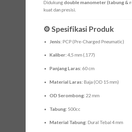
Didukung
double manometer (tabung & r
kuat dan presisi.
⚙️ Spesifikasi Produk
Jenis
: PCP (Pre-Charged Pneumatic)
Kaliber
: 4,5 mm (.177)
Panjang Laras
: 60 cm
Material Laras
: Baja (OD 15 mm)
OD Serombong
: 22 mm
Tabung
: 500cc
Material Tabung
: Dural Tebal 4 mm