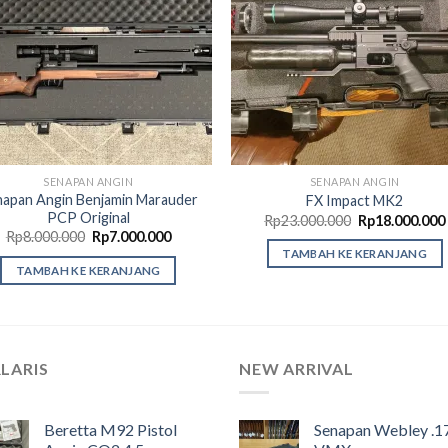
SENAPAN ANGIN
SENAPAN ANGIN
napan Angin Benjamin Marauder
FX Impact MK2
PCP Original
Harga
Rp
23.000.000
Rp
18.000.000
aslinya
Harga
Harga
Rp
8.000.000
Rp
7.000.000
adalah:
aslinya
saat
TAMBAH KE KERANJANG
Rp23.000.000.
adalah:
ini
TAMBAH KE KERANJANG
Rp8.000.000.
adalah:
.
Rp7.000.000.
LARIS
NEW ARRIVAL
Beretta M92 Pistol
Senapan Webley .1