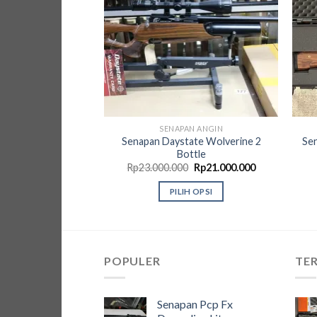
SENAPAN ANGIN
Senapan Daystate Wolverine 2
Se
Bottle
Harga
Harga
Rp
23.000.000
Rp
21.000.000
aslinya
saat
adalah:
ini
PILIH OPSI
Rp23.000.000.
adalah:
Rp21.000.000
Produk
ini
memiliki
beberapa
POPULER
TER
varian.
Pilihan
Senapan Pcp Fx
ini