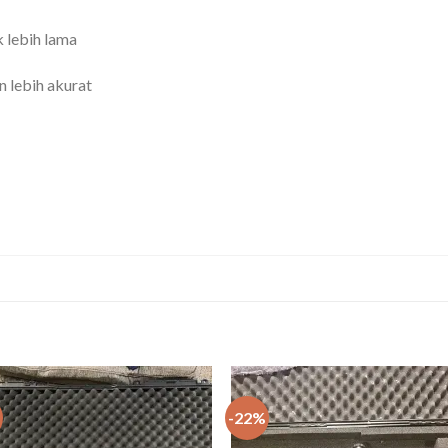
 lebih lama
 lebih akurat
-22%
Add to
Add
wishlist
wishl