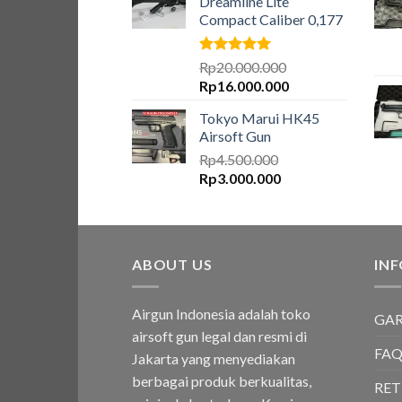
Dreamline Lite
dapat
Compact Caliber 0,177
diambil
di
Dinilai
5.00
Rp
20.000.000
halaman
dari 5
Harga
Harga
Rp
16.000.000
produk
aslinya
saat
Tokyo Marui HK45
adalah:
ini
Airsoft Gun
Rp20.000.000.
adalah:
Rp
4.500.000
Rp16.000.000.
Harga
Harga
Rp
3.000.000
aslinya
saat
adalah:
ini
Rp4.500.000.
adalah:
Rp3.000.000.
ABOUT US
IN
Airgun Indonesia adalah toko
GAR
airsoft gun legal dan resmi di
FA
Jakarta yang menyediakan
berbagai produk berkualitas,
RE