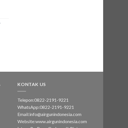
7
:
00.000.
:
00.000.
%
KONTAK US
Telepon:0822-2191-9221
WhatsApp:0822-2191-9221
Email:info@airgunindonesia.com
Website:www.airgunindonesia.com