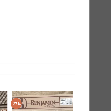
-27%
-11%
 to
Add to
ist
wishlist