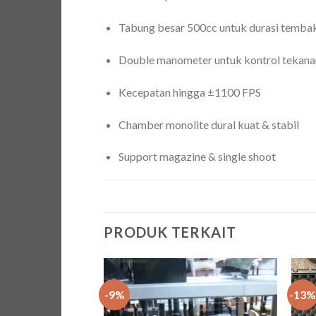
Tabung besar 500cc untuk durasi tembak
Double manometer untuk kontrol tekanan
Kecepatan hingga ±1100 FPS
Chamber monolite dural kuat & stabil
Support magazine & single shoot
PRODUK TERKAIT
-9%
-13%
Add to
wishlist