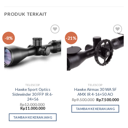
PRODUK TERKAIT
-8%
-21%
Add to
Add to
wishlist
wishlist
TELESCOP
TELESCOP
Hawke Sport Optics
Hawke Airmax 30 WA SF
Sidewinder 30 FFP IR 6-
AMX IR 4-16×50 AO
24×56
Harga
Harg
Rp
9.500.000
Rp
7.500.000
aslinya
saat
Rp
12.000.000
adalah:
ini
Harga
Harga
Rp
11.000.000
TAMBAH KE KERANJANG
Rp9.500.000.
adala
aslinya
saat
Rp7.
adalah:
ini
TAMBAH KE KERANJANG
Rp12.000.000.
adalah:
Rp11.000.000.