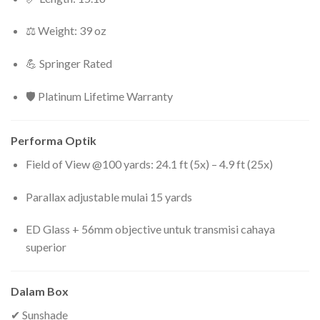
⚖ Weight: 39 oz
💪 Springer Rated
🛡 Platinum Lifetime Warranty
Performa Optik
Field of View @100 yards: 24.1 ft (5x) – 4.9 ft (25x)
Parallax adjustable mulai 15 yards
ED Glass + 56mm objective untuk transmisi cahaya
superior
Dalam Box
✔ Sunshade