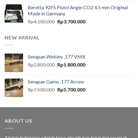
aslinya
saat
Beretta 92FS Pistol Angin CO2 4,5 mm Original
adalah:
ini
Made in Germany
Rp4.100.000.
adalah:
Harga
Harga
Rp
4.100.000
Rp
3.700.000
Rp3.700.000.
aslinya
saat
adalah:
ini
NEW ARRIVAL
Rp4.100.000.
adalah:
Rp3.700.000.
Senapan Webley .177 VMX
Harga
Harga
Rp
2.800.000
Rp
1.800.000
aslinya
saat
adalah:
ini
Senapan Gamo .177 Arrow
Rp2.800.000.
adalah:
Harga
Harga
Rp
7.500.000
Rp
5.700.000
Rp1.800.000.
aslinya
saat
adalah:
ini
Rp7.500.000.
adalah:
Rp5.700.000.
ABOUT US
Airgun Indonesia adalah toko airsoft gun legal dan resmi di