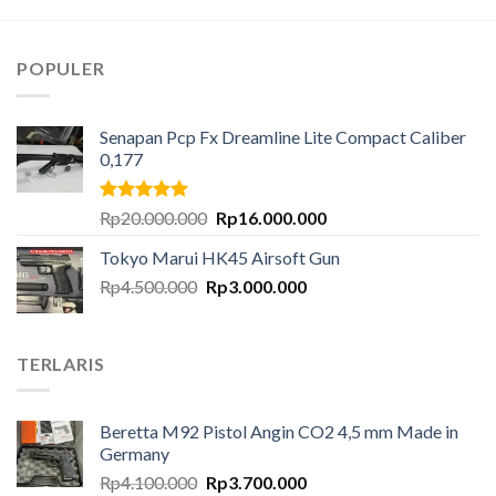
POPULER
Senapan Pcp Fx Dreamline Lite Compact Caliber
0,177
Dinilai
5.00
Harga
Harga
Rp
20.000.000
Rp
16.000.000
dari 5
aslinya
saat
Tokyo Marui HK45 Airsoft Gun
adalah:
ini
Harga
Harga
Rp
4.500.000
Rp
Rp20.000.000.
3.000.000
adalah:
aslinya
saat
Rp16.000.000.
adalah:
ini
Rp4.500.000.
adalah:
TERLARIS
Rp3.000.000.
Beretta M92 Pistol Angin CO2 4,5 mm Made in
Germany
Harga
Harga
Rp
4.100.000
Rp
3.700.000