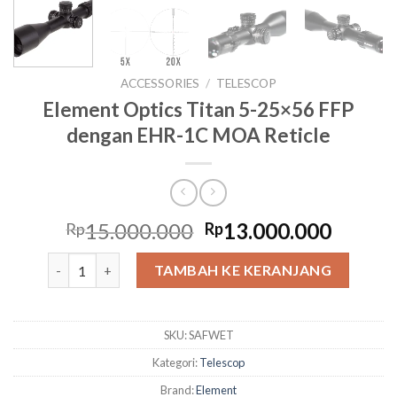
ACCESSORIES
/
TELESCOP
Element Optics Titan 5-25×56 FFP
dengan EHR-1C MOA Reticle
Harga
Harga
15.000.000
13.000.000
Rp
Rp
aslinya
saat
Kuantitas Element Optics Titan 5-25x56 FFP dengan EHR
adalah:
ini
TAMBAH KE KERANJANG
Rp15.000.000.
adalah
Rp13.0
SKU:
SAFWET
Kategori:
Telescop
Brand:
Element