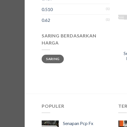
0.510
(1)
0.62
(1)
SARING BERDASARKAN
HARGA
S
Harga
Harga
SARING
terendah
tertinggi
POPULER
TER
Senapan Pcp Fx