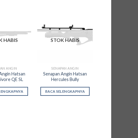
Add to
Add to
wishlist
wishlist
K HABIS
STOK HABIS
PAN ANGIN
SENAPAN ANGIN
Angin Hatsan
Senapan Angin Hatsan
ivore QE SL
Hercules Bully
LENGKAPNYA
BACA SELENGKAPNYA