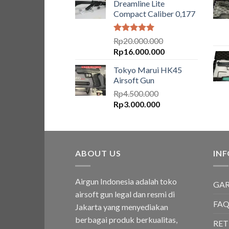
Dreamline Lite
Compact Caliber 0,177
Dinilai
5.00
Rp
20.000.000
dari 5
Harga
Harga
Rp
16.000.000
aslinya
saat
Tokyo Marui HK45
adalah:
ini
Airsoft Gun
Rp20.000.000.
adalah:
Rp
4.500.000
Rp16.000.000.
Harga
Harga
Rp
3.000.000
aslinya
saat
adalah:
ini
Rp4.500.000.
adalah:
Rp3.000.000.
ABOUT US
IN
Airgun Indonesia adalah toko
GAR
airsoft gun legal dan resmi di
FA
Jakarta yang menyediakan
berbagai produk berkualitas,
RE