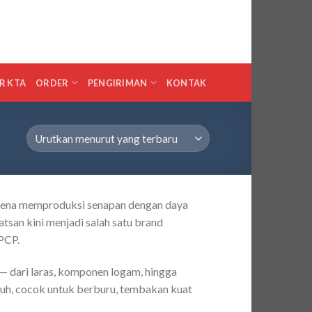
0
MASUK
KERANJANG /
RP
0
R KTA
ORDER
PENGIRIMAN
KONTAK
karena memproduksi senapan dengan daya
atsan kini menjadi salah satu brand
 PCP.
 — dari laras, komponen logam, hingga
guh, cocok untuk berburu, tembakan kuat