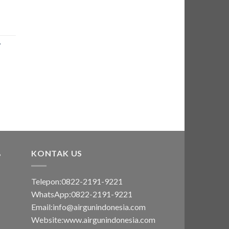
7
:
00.000.
:
00.000.
%
KONTAK US
Telepon:0822-2191-9221
WhatsApp:0822-2191-9221
Email:info@airgunindonesia.com
Website:www.airgunindonesia.com