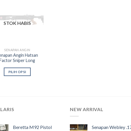
Add to
wishlist
STOK HABIS
SENAPAN ANGIN
enapan Angin Hatsan
Factor Sniper Long
PILIH OPSI
Produk
ini
memiliki
beberapa
varian.
LARIS
NEW ARRIVAL
Pilihan
ini
dapat
Beretta M92 Pistol
Senapan Webley .1