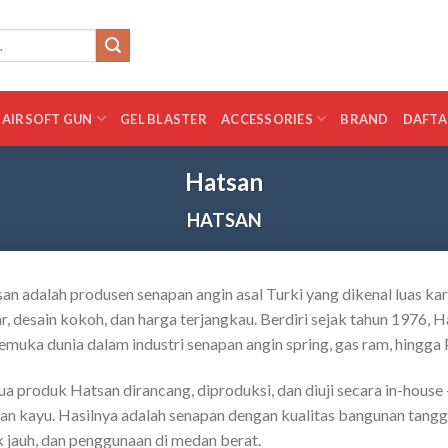
AIRSOFT GUN
GEL BLASTER
ACCESSORIES
BRAND
DAFTA
Hatsan
HATSAN
an adalah produsen senapan angin asal Turki yang dikenal luas 
r, desain kokoh, dan harga terjangkau. Berdiri sejak tahun 1976, H
emuka dunia dalam industri senapan angin spring, gas ram, hingga
a produk Hatsan dirancang, diproduksi, dan diuji secara in-house
an kayu. Hasilnya adalah senapan dengan kualitas bangunan tang
k jauh, dan penggunaan di medan berat.