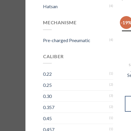
Hatsan
(4)
-19
MECHANISME
Pre-charged Pneumatic
(4)
CALIBER
S
0.22
(1)
S
0.25
(2)
0.30
(3)
0.357
(2)
0.45
(1)
0.457
(1)