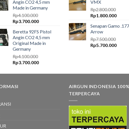
Angin CO2 4,5 mm
VMX
diambil
Made in Germany
di
Rp
2.800.000
Rp
4.100.000
Harga
Harga
halaman
Rp
1.800.000
Harga
Harga
Rp
3.700.000
aslinya
saat
produk
Senapan Gamo .17
aslinya
saat
adalah:
ini
Beretta 92FS Pistol
Arrow
adalah:
ini
Rp2.800.000.
adalah
Angin CO2 4,5 mm
Rp4.100.000.
adalah:
Rp
7.500.000
Rp1.8
Original Made in
Harga
Harga
Rp3.700.000.
Rp
5.700.000
Germany
aslinya
saat
Rp
4.100.000
adalah:
ini
Harga
Harga
Rp
3.700.000
Rp7.500.000.
adalah
aslinya
saat
Rp5.7
adalah:
ini
Rp4.100.000.
adalah:
FORMASI
Rp3.700.000.
AIRGUN INDONESIA 100
TERPERCAYA
ANSI
Q
TUR