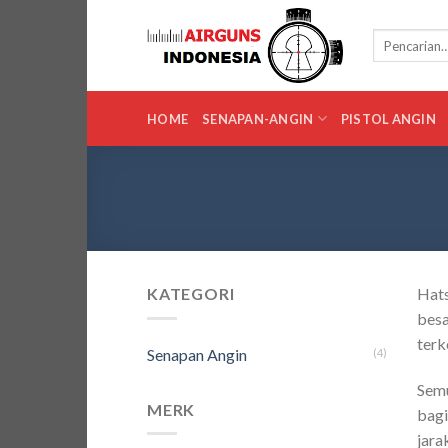
Skip
to
Pencarian
untuk:
content
HOME
SENAPAN-ANGIN
PISTOL ANGIN
KATEGORI
Hats
besa
terk
Senapan Angin
(4)
Semu
MERK
bagi
jara