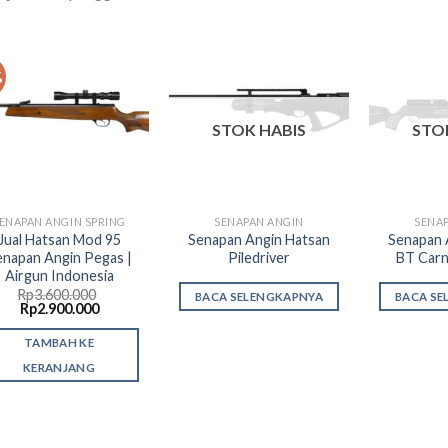
%
Add to
Add to
wishlist
wishlist
STOK HABIS
STO
ENAPAN ANGIN SPRING
SENAPAN ANGIN
SENA
Jual Hatsan Mod 95
Senapan Angin Hatsan
Senapan 
enapan Angin Pegas |
Piledriver
BT Carn
Airgun Indonesia
Rp
3.600.000
BACA SELENGKAPNYA
BACA SE
Harga
Harga
Rp
2.900.000
aslinya
saat
adalah:
ini
TAMBAH KE
Rp3.600.000.
adalah:
Rp2.900.000.
KERANJANG